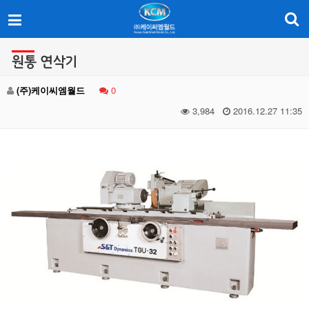
이
메
일
을
원통 연삭기
보유설비현황
입
력
(주)케이씨엠월드
0
하
3,984
2016.12.27 11:35
시
면
답
변
등
록
시
답
변
이
이
메
일
로
전