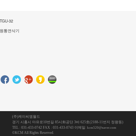
송
됩
니
TGU-32
다.
원통연삭기
(주)케이씨엠월드
경기 시흥시 마유로10번길 85시화공단 3바 625호(2188-11번지 정왕동)
TEL : 031-433-0742
FAX : 031-433-0743
이메일:
kcm520@naver.com
©KCM All Rights Reserved.