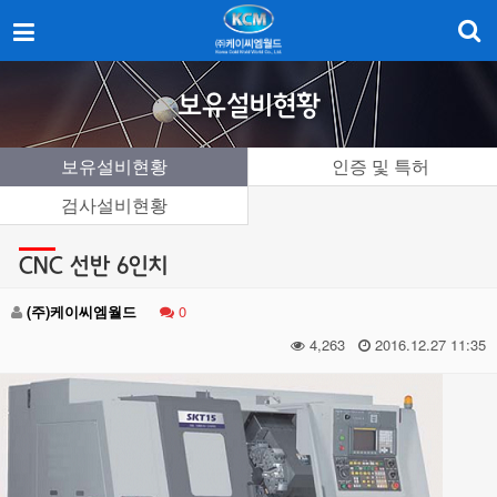
이
메
일
을
보유설비현황
입
력
하
보유설비현황
인증 및 특허
시
면
검사설비현황
답
변
CNC 선반 6인치
등
록
(주)케이씨엠월드
0
시
답
4,263
2016.12.27 11:35
변
이
이
메
일
로
전